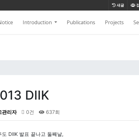
새글
Notice
Introduction
Publications
Projects
S
013 DIIK
고관리자
0건
637회
도 DIIK 발표 끝나고 둘째날,