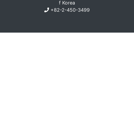
f Korea
+82-2-450-3499
Copyright ⓒ 2020 Natural Language Processing
Lab. All rights reserved.